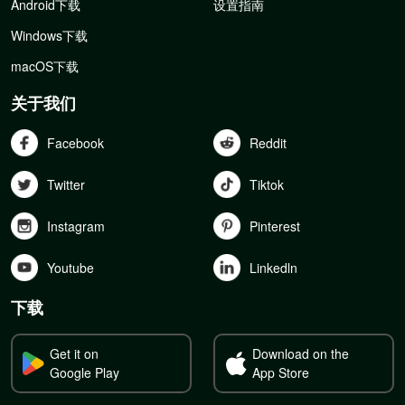
Android下载
设置指南
Windows下载
macOS下载
关于我们
Facebook
Reddit
Twitter
Tiktok
Instagram
Pinterest
Youtube
Linkedln
下载
Get it on
Download on the
Google Play
App Store